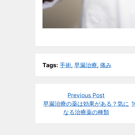
Tags:
手術
,
早漏治療
,
痛み
投
Previous
Previous Post
post:
早漏治療の薬は効果がある？気に
稿
なる治療薬の種類
ナ
ビ