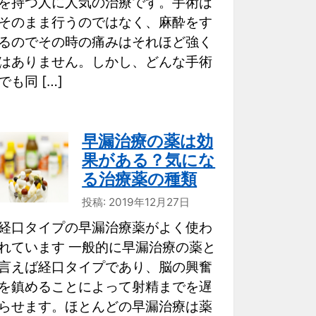
を持つ人に人気の治療です。手術は
そのまま行うのではなく、麻酔をす
るのでその時の痛みはそれほど強く
はありません。しかし、どんな手術
でも同 […]
早漏治療の薬は効
果がある？気にな
る治療薬の種類
投稿: 2019年12月27日
経口タイプの早漏治療薬がよく使わ
れています 一般的に早漏治療の薬と
言えば経口タイプであり、脳の興奮
を鎮めることによって射精までを遅
らせます。ほとんどの早漏治療は薬