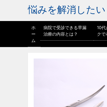
悩みを解消したい
ホ
病院で受診できる早漏
10
ー
治療の内容とは？
クで
ム