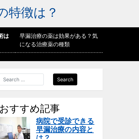
の特徴は？
術は
早漏治療の薬は効果がある？気
になる治療薬の種類
Search
おすすめ記事
病院で受診できる
早漏治療の内容と
は？