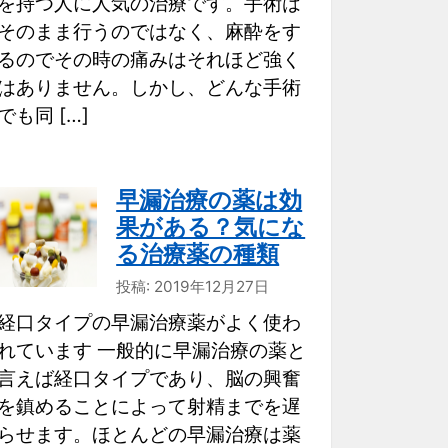
を持つ人に人気の治療です。手術は
そのまま行うのではなく、麻酔をす
るのでその時の痛みはそれほど強く
はありません。しかし、どんな手術
でも同 […]
早漏治療の薬は効
果がある？気にな
る治療薬の種類
投稿: 2019年12月27日
経口タイプの早漏治療薬がよく使わ
れています 一般的に早漏治療の薬と
言えば経口タイプであり、脳の興奮
を鎮めることによって射精までを遅
らせます。ほとんどの早漏治療は薬