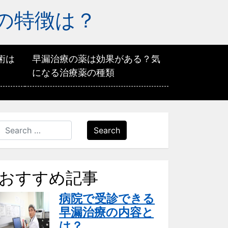
の特徴は？
術は
早漏治療の薬は効果がある？気
になる治療薬の種類
Search
おすすめ記事
病院で受診できる
早漏治療の内容と
は？