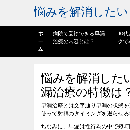
悩みを解消したい
ホ
病院で受診できる早漏
10
ー
治療の内容とは？
クで
ム
悩みを解消した
漏治療の特徴は
早漏治療とは文字通り早漏の状態を
使って射精のタイミングを遅らせる
ちなみに、早漏は性行為の中で短時